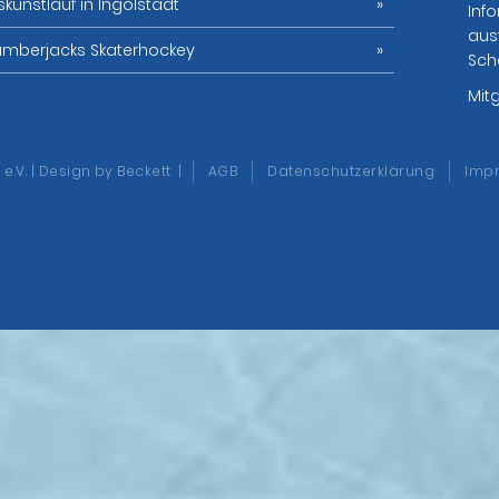
iskunstlauf in Ingolstadt
Info
aus
umberjacks Skaterhockey
Sch
Mit
e.V. | Design
by Beckett
|
AGB
Datenschutzerklärung
Imp
ns so angenehm wie möglich zu gestalten. Ihre Einwilligung kön