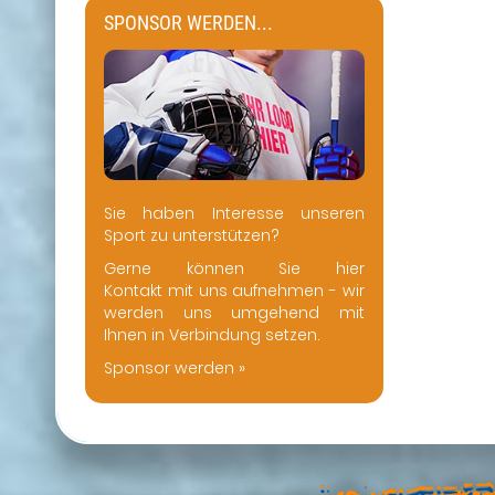
SPONSOR WERDEN...
Sie haben Interesse unseren
Sport zu unterstützen?
Gerne können Sie hier
Kontakt mit uns aufnehmen - wir
werden uns umgehend mit
Ihnen in Verbindung setzen.
Sponsor werden »