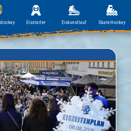
shockey
Eisstarter
Eiskunstlauf
Skaterhockey
08.08.2026