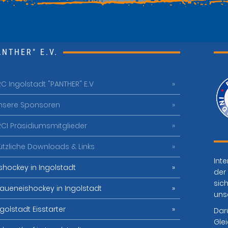
NTHER" E.V.
RC Ingolstadt "PANTHER" E.V
nsere Sponsoren
RCI Präsidiumsmitglieder
ützliche Downloads & Links
Inte
ishockey in Ingolstadt
der 
sich
raueneishockey in Ingolstadt
uns
ngolstadt Eisstarter
Dar
Gle