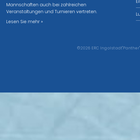
E
Mannschaften auch bei zahlreichen
Veranstaltungen und Turnieren vertreten.
L
Lesen Sie mehr »
©2026 ERC Ingolstadt"Panther" 
COOKIES & DATENSCHUTZ
Wir nutzen Cookies auf unserer Website, um Ihren Besuch bei u
in unserer
Datenschutzerklärung
.
Speichern
Einstellungen
Alle akzeptieren
NOTWENDIG