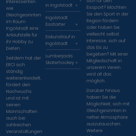
sich für den
Interessenten
in Ingolstadt
Eissport? Möchten
wie
Sie den Sport in der
Gleichgesinnten
Ingolstadt
Region fördern
im Raum
Eisstarter
oder haben Sie
Ingolstadt eine
vielleicht selbst
Anlaufstelle für
Eiskunstlauf in
Interesse, sich auf
ihr Hobby zu
Ingolstadt
das Eis zu
bieten.
begeben? Mit einer
Lumberjacks
Seitdem hat der
Mitgliedschaft in
Skaterhockey
ERCI sich
unserem Verein
ständig
wird all das
weiterentwickelt,
möglich.
fördert den
Darüber hinaus
Nachwuchs
haben Sie die
und ist mit
Möglichkeit, sich mit
seinen
Gleichgesinnten in
Mannschaften
netter Atmosphäre
auch bei
auszutauschen.
zahlreichen
Weitere
Veranstaltungen