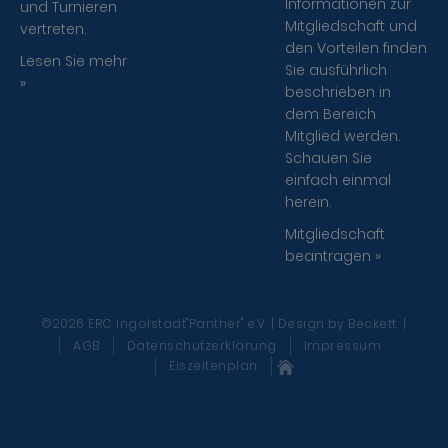
Informationen zur
und Turnieren
Mitgliedschaft und
vertreten.
den Vorteilen finden
Lesen Sie mehr
Sie ausführlich
»
beschrieben in
dem Bereich
Mitglied werden.
Schauen Sie
einfach einmal
herein.
Mitgliedschaft
beantragen »
©2026 ERC Ingolstadt"Panther" e.V. | Design
by Beckett
|
AGB
Datenschutzerklärung
Impressum
Eiszeitenplan