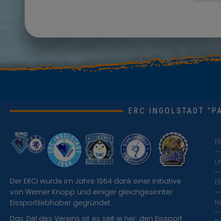
ERC INGOLSTADT "PA
E
U
Der ERCI wurde im Jahre 1964 dank einer Initiative
E
von Werner Knopp und einiger gleichgesinnter
N
Eissportliebhaber gegründet.
Das Ziel des Vereins ist es seit je her, den Eissport