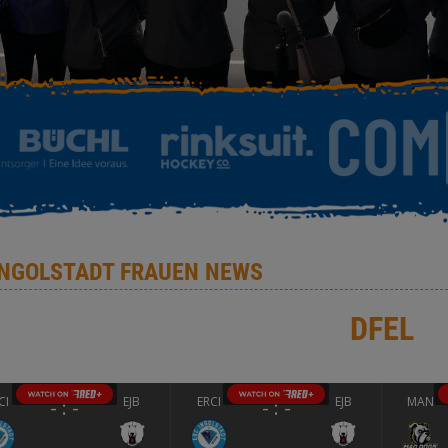
INGOLSTADT FRAUEN NEWS
DFEL
CI
EJB
ERCI
EJB
MAN
-
-
-
-