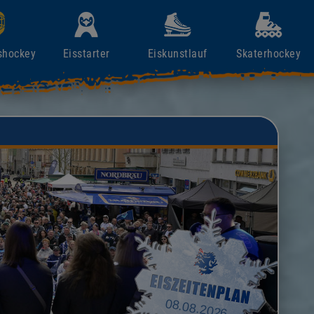
shockey
Eisstarter
Eiskunstlauf
Skaterhockey
08.08.2026