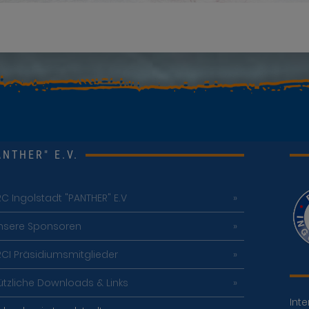
NTHER" E.V.
RC Ingolstadt "PANTHER" E.V
nsere Sponsoren
RCI Präsidiumsmitglieder
ützliche Downloads & Links
Inte