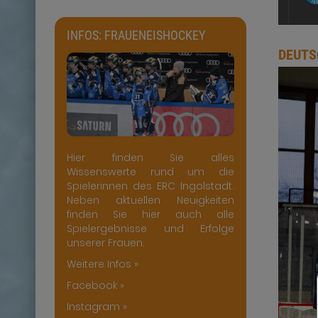
INFOS: FRAUENEISHOCKEY
DEUTS
Hier finden Sie alles
Wissenswerte rund um die
Spielerinnen des ERC Ingolstadt.
Neben aktuellen Neuigkeiten
finden Sie hier auch alle
Spielergebnisse und Erfolge
unserer Frauen.
Weitere Infos »
Facebook »
Instagram »