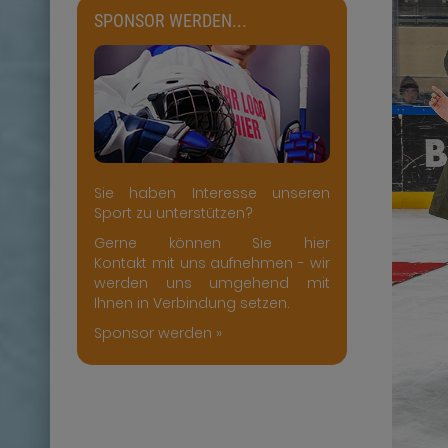
SPONSOR WERDEN...
Sie haben Interesse unseren
Sport zu unterstützen?
Gerne können Sie hier
Kontakt mit uns aufnehmen - wir
werden uns umgehend mit
Ihnen in Verbindung setzen.
Sponsor werden »