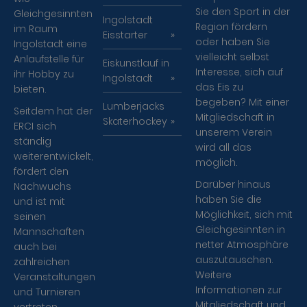
Sie den Sport in der
Gleichgesinnten
Ingolstadt
Region fördern
im Raum
Eisstarter
oder haben Sie
Ingolstadt eine
vielleicht selbst
Anlaufstelle für
Eiskunstlauf in
Interesse, sich auf
ihr Hobby zu
Ingolstadt
das Eis zu
bieten.
begeben? Mit einer
Lumberjacks
Seitdem hat der
Mitgliedschaft in
Skaterhockey
ERCI sich
unserem Verein
ständig
wird all das
weiterentwickelt,
möglich.
fördert den
Darüber hinaus
Nachwuchs
haben Sie die
und ist mit
Möglichkeit, sich mit
seinen
Gleichgesinnten in
Mannschaften
netter Atmosphäre
auch bei
auszutauschen.
zahlreichen
Weitere
Veranstaltungen
Informationen zur
und Turnieren
Mitgliedschaft und