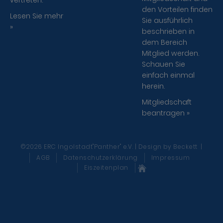
vertreten.
den Vorteilen finden
Lesen Sie mehr
Sie ausführlich
»
beschrieben in
dem Bereich
Mitglied werden.
Schauen Sie
einfach einmal
herein.
Mitgliedschaft
beantragen »
©2026 ERC Ingolstadt"Panther" e.V. | Design
by Beckett
|
AGB
Datenschutzerklärung
Impressum
Eiszeitenplan