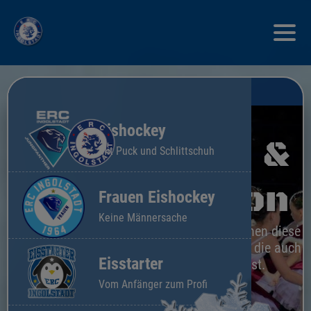
Eishockey
Eleganz &
Mit Puck und Schlittschuh
Präzision
Frauen Eishockey
Keine Männersache
Der Axel und Pirouetten machen diese
ganz besondere Sportart aus, die auch
Eisstarter
bei Olympia zu finden ist.
Vom Anfänger zum Profi