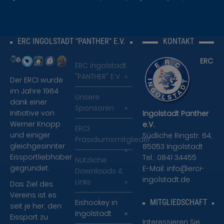
zahlreichen
Events und
Veranstaltungen
ERC INGOLSTADT "PANTHER" E.V.
KONTAKT
teilzunehmen
und noch viel
ERC
mehr...
ERC Ingolstadt
"PANTHER" E.V
Der ERCI wurde
Sind Sie
im Jahre 1964
neugierig
Unsere
dank einer
geworden?
Sponsoren
Initiative von
Ingolstadt Panther
Setzen Sie
Werner Knopp
e.V.
sich mit uns
ERCI
und einiger
Südliche Ringstr. 64,
in Verbindung
Präsidiumsmitglieder
gleichgesinnter
85053 Ingolstadt
- wir freuen
Eissportliebhaber
Tel.: 0841 34455
uns auf Sie.
Nützliche
gegründet.
E-Mail:
info@erci-
Downloads &
ingolstadt.de
Mitgliedschaft »
Links
Das Ziel des
Vereins ist es
Eishockey in
MITGLIEDSCHAFT
seit je her, den
Ingolstadt
Eissport zu
Interessieren Sie