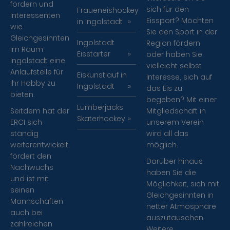
fördern und
sich für den
Fraueneishockey
Interessenten
Eissport? Möchten
in Ingolstadt
wie
Sie den Sport in der
Gleichgesinnten
Ingolstadt
Region fördern
im Raum
Eisstarter
oder haben Sie
Ingolstadt eine
vielleicht selbst
Anlaufstelle für
Eiskunstlauf in
Interesse, sich auf
ihr Hobby zu
Ingolstadt
das Eis zu
bieten.
begeben? Mit einer
Lumberjacks
Seitdem hat der
Mitgliedschaft in
Skaterhockey
ERCI sich
unserem Verein
ständig
wird all das
weiterentwickelt,
möglich.
fördert den
Darüber hinaus
Nachwuchs
haben Sie die
und ist mit
Möglichkeit, sich mit
seinen
Gleichgesinnten in
Mannschaften
netter Atmosphäre
auch bei
auszutauschen.
zahlreichen
Weitere