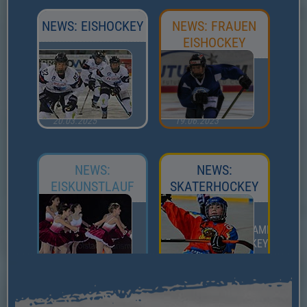
NEWS: EISHOCKEY
NEWS: FRAUEN
EISHOCKEY
19.10.2025
08.02.2024
MANNSCHAFTEN
DEUTSCHER
DER SAISON
POKALSIEGER
2025/2026
2024
20.03.2025
19.06.2023
U17 TRY
DEUTSCHER
OUTS
POKALSIEGER
2023
NEWS:
NEWS:
EISKUNSTLAUF
SKATERHOCKEY
24.11.2025
11.11.2025
SCHANZER
EINLADUNG ZUR
DREIERSPRUNG
MITGLIEDERVERSAMMLUNG
2026
ABT. SKATERHOCKEY 2025
08.12.2025
11.11.2025
ERFOLGREICHES
EINLADUNG ZUR
WETTKAMPFWOCHENENDE
MITGLIEDERVERSAMMLUNG
FÜR UNSERE
ABT. SKATERHOCKEY 2026