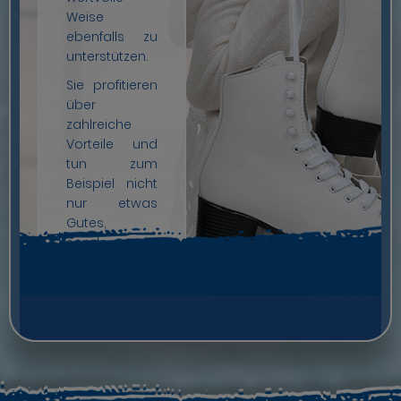
Weise
ebenfalls zu
unterstützen.
Sie profitieren
über
zahlreiche
Vorteile und
tun zum
Beispiel nicht
nur etwas
Gutes,
sondern
unterstützen
auch den
Verein aktiv in
Ihrer Region.
Zudem
haben Sie die
Möglichkeit,
an unseren