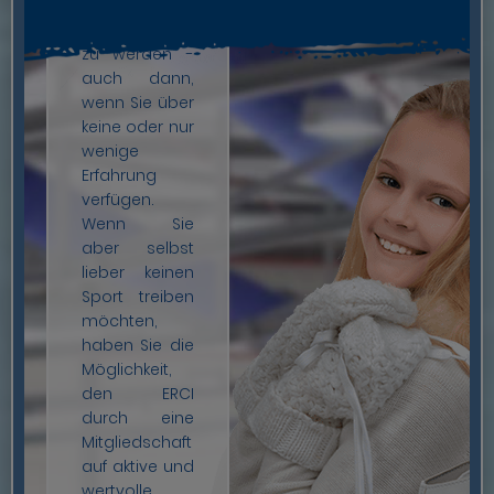
sportlich auf
Abteilungen
dem Eis aktiv
auf neue
zu werden -
Mitglieder und
auch dann,
jungen
wenn Sie über
Nachwuchs
keine oder nur
angewiesen.
wenige
Haben Sie
Erfahrung
Interesse? Wir
verfügen.
freuen uns
Wenn Sie
bereits auf
aber selbst
Ihre Anfrage!
lieber keinen
Sport treiben
Zu den Eisstartern »
möchten,
haben Sie die
Möglichkeit,
den ERCI
durch eine
Mitgliedschaft
auf aktive und
wertvolle