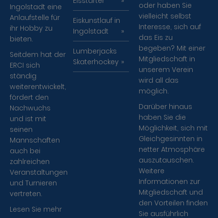
Eisstarter
oder haben Sie
Ingolstadt eine
vielleicht selbst
Anlaufstelle für
Eiskunstlauf in
Interesse, sich auf
ihr Hobby zu
Ingolstadt
das Eis zu
bieten.
begeben? Mit einer
Lumberjacks
Seitdem hat der
Mitgliedschaft in
Skaterhockey
ERCI sich
unserem Verein
ständig
wird all das
weiterentwickelt,
möglich.
fördert den
Darüber hinaus
Nachwuchs
haben Sie die
und ist mit
Möglichkeit, sich mit
seinen
Gleichgesinnten in
Mannschaften
netter Atmosphäre
auch bei
auszutauschen.
zahlreichen
Weitere
Veranstaltungen
Informationen zur
und Turnieren
Mitgliedschaft und
vertreten.
den Vorteilen finden
Lesen Sie mehr
Sie ausführlich